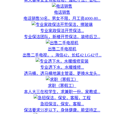
有大客车安全驾驶经验，遵纪守法，管吃...
电话销售
电话销售50名，男女不限，月工资4000-80...
专业家政保洁开荒保洁...
专业保洁团队，新楼开荒保洁，装修后卫...
出售二手电视机
出售二手电视，，海信42，长虹42 LG42寸...
专业透下水，水暖维修...
透马桶，透马桶地漏主管道，更换水龙头...
求职（寒假工）
本人大三在校学生，求兼职一份，家教或...
急招保洁，保安，客服...
保洁要求55岁以下，身体健康，能坚持正...