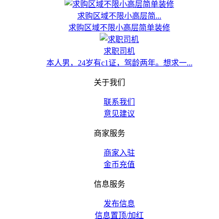
求购区域不限小高层简...
求购区域不限小高层简单装修
求职司机
本人男，24岁有c1证，驾龄两年。想求一...
关于我们
联系我们
意见建议
商家服务
商家入驻
金币充值
信息服务
发布信息
信息置顶/加红