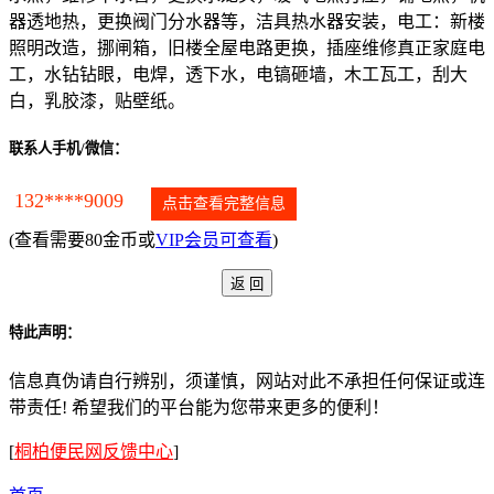
器透地热，更换阀门分水器等，洁具热水器安装，电工：新楼
照明改造，挪闸箱，旧楼全屋电路更换，插座维修真正家庭电
工，水钻钻眼，电焊，透下水，电镐砸墙，木工瓦工，刮大
白，乳胶漆，贴壁纸。
联系人手机/微信：
132****9009
点击查看完整信息
(查看需要80金币或
VIP会员可查看
)
特此声明：
信息真伪请自行辨别，须谨慎，网站对此不承担任何保证或连
带责任! 希望我们的平台能为您带来更多的便利！
[
桐柏便民网反馈中心
]