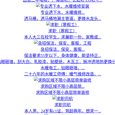
出售二手电视，，海信42，长虹42 LG42寸...
专业透下水，水暖维修...
透马桶，透马桶地漏主管道，更换水龙头...
求职（寒假工）
本人大三在校学生，求兼职一份，家教或...
急招保洁，保安，客服...
保洁要求55岁以下，身体健康，能坚持正...
水暖电工，钻眼砸墙，...
二十六年的水暖工师傅：暖气维修改造，...
求购区域不限小高层简...
求购区域不限小高层简单装修
求职司机
本人男，24岁有c1证，驾龄两年。想求一...