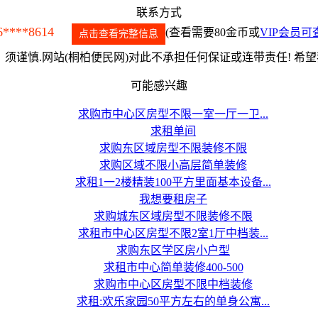
联系方式
6****8614
(查看需要80金币或
VIP会员可
点击查看完整信息
须谨慎.网站(桐柏便民网)对此不承担任何保证或连带责任! 希
可能感兴趣
求购市中心区房型不限一室一厅一卫...
求租单间
求购东区域房型不限装修不限
求购区域不限小高层简单装修
求租1一2楼精装100平方里面基本设备...
我想要租房子
求购城东区域房型不限装修不限
求租市中心区房型不限2室1厅中档装...
求购东区学区房小户型
求租市中心简单装修400-500
求购市中心区房型不限中档装修
求租:欢乐家园50平方左右的单身公寓...